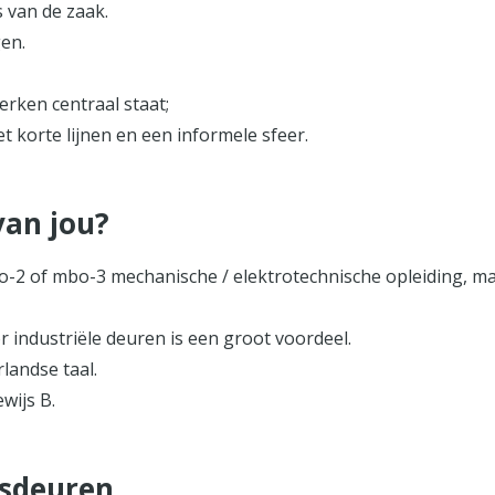
s van de zaak.
en.
rken centraal staat;
korte lijnen en een informele sfeer.
van jou?
2 of mbo-3 mechanische / elektrotechnische opleiding, maar
 industriële deuren is een groot voordeel.
landse taal.
ewijs B.
fsdeuren