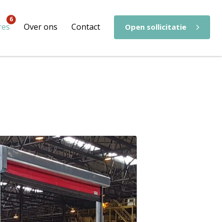
6
res
Over ons
Contact
Open sollicitatie